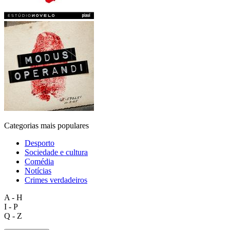
Categorias mais populares
Desporto
Sociedade e cultura
Comédia
Notícias
Crimes verdadeiros
A - H
I - P
Q - Z