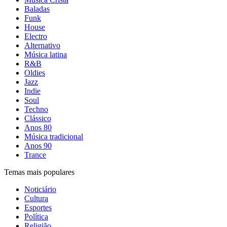
Baladas
Funk
House
Electro
Alternativo
Música latina
R&B
Oldies
Jazz
Indie
Soul
Techno
Clássico
Anos 80
Música tradicional
Anos 90
Trance
Temas mais populares
Noticiário
Cultura
Esportes
Política
Religião