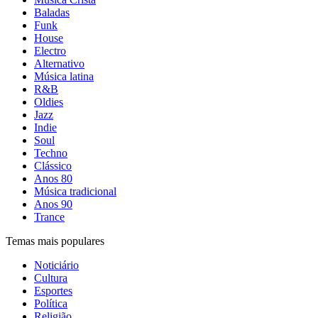
Baladas
Funk
House
Electro
Alternativo
Música latina
R&B
Oldies
Jazz
Indie
Soul
Techno
Clássico
Anos 80
Música tradicional
Anos 90
Trance
Temas mais populares
Noticiário
Cultura
Esportes
Política
Religião