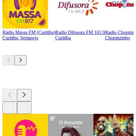
Rádio Massa FM (Curitiba)
Radio Difusora FM 101.9
Radio Chopinz
Curitiba, Sertanejo
Curitiba
Chopinzinho
Podcasts de
topo
Podcasts de
topo
Podcasts de
topo