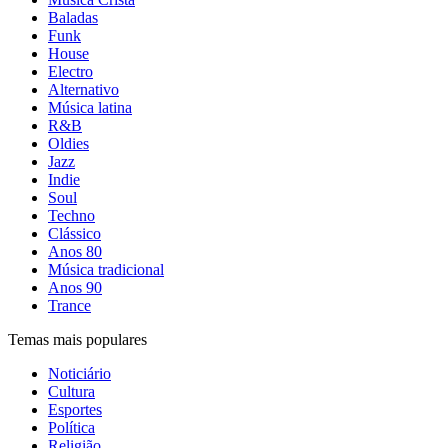
Baladas
Funk
House
Electro
Alternativo
Música latina
R&B
Oldies
Jazz
Indie
Soul
Techno
Clássico
Anos 80
Música tradicional
Anos 90
Trance
Temas mais populares
Noticiário
Cultura
Esportes
Política
Religião