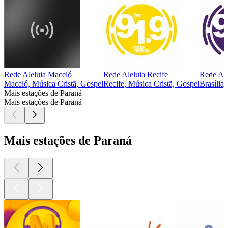
Rede Aleluia Maceió
Rede Aleluia Recife
Rede Ale
Maceió, Música Cristã, Gospel
Recife, Música Cristã, Gospel
Brasília
Mais estações de Paraná
Mais estações de Paraná
Mais estações de Paraná