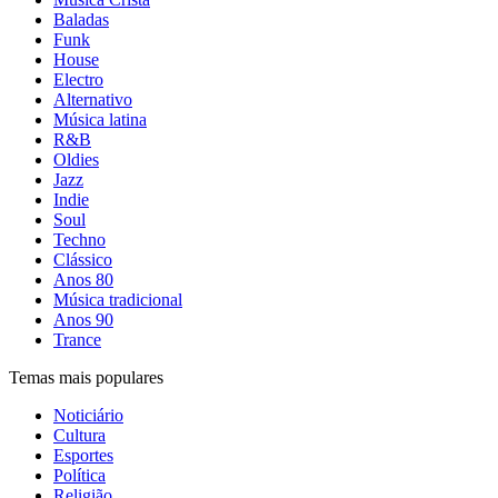
Baladas
Funk
House
Electro
Alternativo
Música latina
R&B
Oldies
Jazz
Indie
Soul
Techno
Clássico
Anos 80
Música tradicional
Anos 90
Trance
Temas mais populares
Noticiário
Cultura
Esportes
Política
Religião