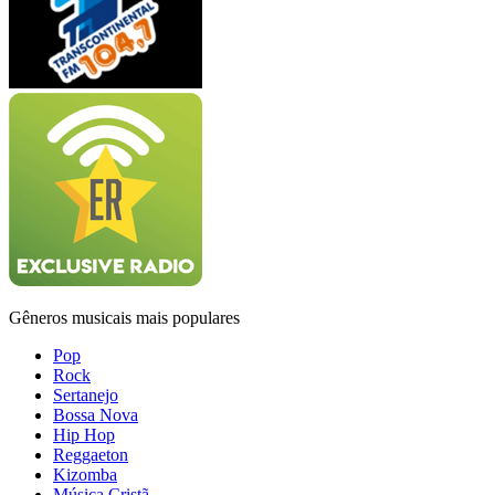
Gêneros musicais mais populares
Pop
Rock
Sertanejo
Bossa Nova
Hip Hop
Reggaeton
Kizomba
Música Cristã