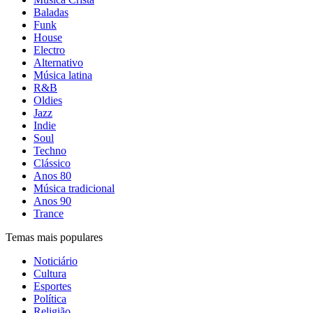
Baladas
Funk
House
Electro
Alternativo
Música latina
R&B
Oldies
Jazz
Indie
Soul
Techno
Clássico
Anos 80
Música tradicional
Anos 90
Trance
Temas mais populares
Noticiário
Cultura
Esportes
Política
Religião