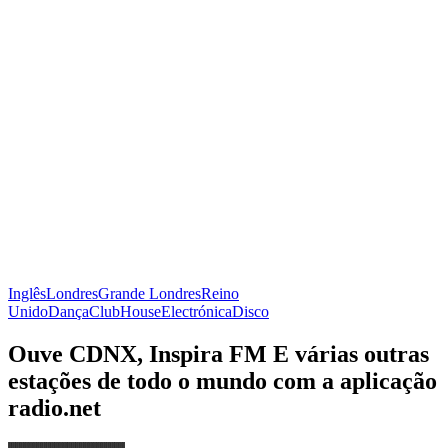
Inglês
Londres
Grande Londres
Reino
Unido
Dança
Club
House
Electrónica
Disco
Ouve CDNX, Inspira FM E várias outras
estações de todo o mundo com a aplicação
radio.net