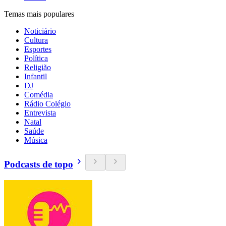
Temas mais populares
Noticiário
Cultura
Esportes
Política
Religião
Infantil
DJ
Comédia
Rádio Colégio
Entrevista
Natal
Saúde
Música
Podcasts de topo