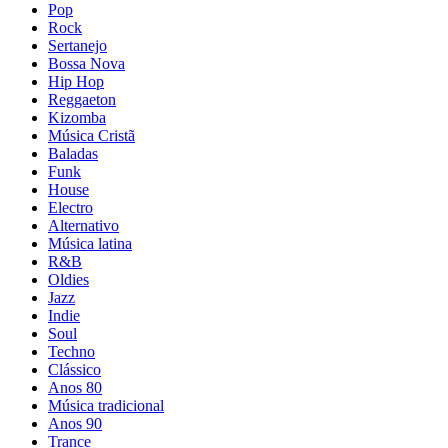
Pop
Rock
Sertanejo
Bossa Nova
Hip Hop
Reggaeton
Kizomba
Música Cristã
Baladas
Funk
House
Electro
Alternativo
Música latina
R&B
Oldies
Jazz
Indie
Soul
Techno
Clássico
Anos 80
Música tradicional
Anos 90
Trance