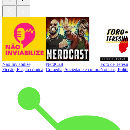
Não Inviabilize
NerdCast
Foro de Teresin
Ficção, Ficção cómica
Comédia, Sociedade e cultura
Notícias, Polític