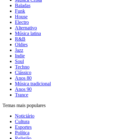
Baladas
Funk
House
Electro
Alternativo
Música latina
R&B
Oldies
Jazz
Indie
Soul
Techno
Clássico
Anos 80
Música tradicional
Anos 90
Trance
Temas mais populares
Noticiário
Cultura
Esportes
Política
Religião