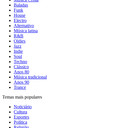
Baladas
Funk
House
Electro
Alternativo
Música latina
R&B
Oldies
Jazz
Indie
Soul
Techno
Clássico
Anos 80
Música tradicional
Anos 90
Trance
Temas mais populares
Noticiário
Cultura
Esportes
Política
Religião