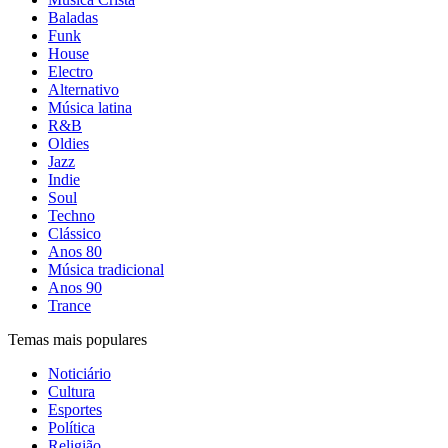
Baladas
Funk
House
Electro
Alternativo
Música latina
R&B
Oldies
Jazz
Indie
Soul
Techno
Clássico
Anos 80
Música tradicional
Anos 90
Trance
Temas mais populares
Noticiário
Cultura
Esportes
Política
Religião