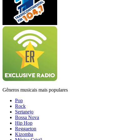
Gêneros musicais mais populares
Pop
Rock
Sertanejo
Bossa Nova
Hip Hop
Reggaeton
Kizomba
Música Cristã