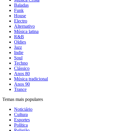
Baladas
Funk
House
Electro
Alternativo
Música latina
R&B
Oldies
Jazz
Indie
Soul
Techno
Clássico
Anos 80
Música tradicional
Anos 90
Trance
Temas mais populares
Noticiário
Cultura
Esportes
Política
Religião