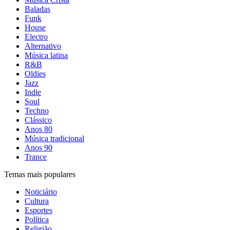
Baladas
Funk
House
Electro
Alternativo
Música latina
R&B
Oldies
Jazz
Indie
Soul
Techno
Clássico
Anos 80
Música tradicional
Anos 90
Trance
Temas mais populares
Noticiário
Cultura
Esportes
Política
Religião