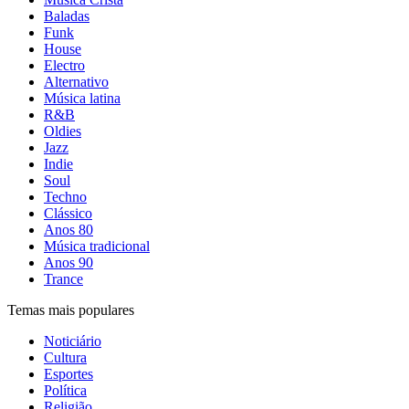
Baladas
Funk
House
Electro
Alternativo
Música latina
R&B
Oldies
Jazz
Indie
Soul
Techno
Clássico
Anos 80
Música tradicional
Anos 90
Trance
Temas mais populares
Noticiário
Cultura
Esportes
Política
Religião