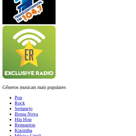
Gêneros musicais mais populares
Pop
Rock
Sertanejo
Bossa Nova
Hip Hop
Reggaeton
Kizomba
Música Cristã