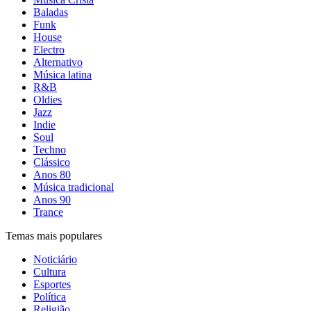
Baladas
Funk
House
Electro
Alternativo
Música latina
R&B
Oldies
Jazz
Indie
Soul
Techno
Clássico
Anos 80
Música tradicional
Anos 90
Trance
Temas mais populares
Noticiário
Cultura
Esportes
Política
Religião