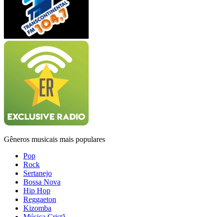
Gêneros musicais mais populares
Pop
Rock
Sertanejo
Bossa Nova
Hip Hop
Reggaeton
Kizomba
Música Cristã