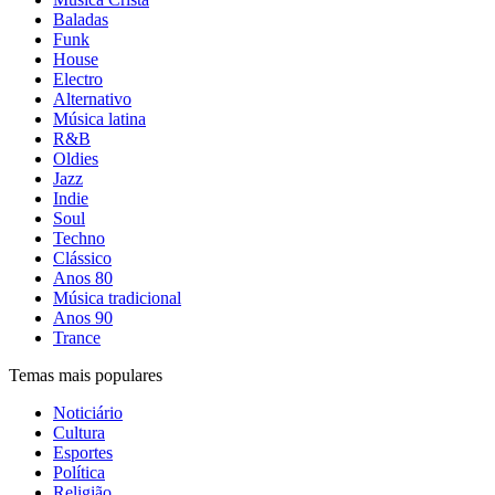
Baladas
Funk
House
Electro
Alternativo
Música latina
R&B
Oldies
Jazz
Indie
Soul
Techno
Clássico
Anos 80
Música tradicional
Anos 90
Trance
Temas mais populares
Noticiário
Cultura
Esportes
Política
Religião