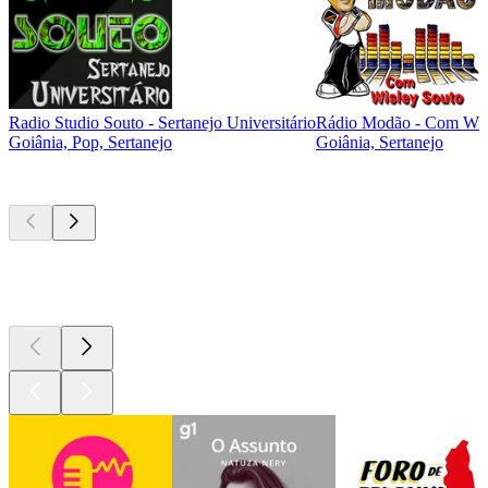
Radio Studio Souto - Sertanejo Universitário
Rádio Modão - Com Wis
Goiânia, Pop, Sertanejo
Goiânia, Sertanejo
Podcasts de
topo
Podcasts de
topo
Podcasts de
topo