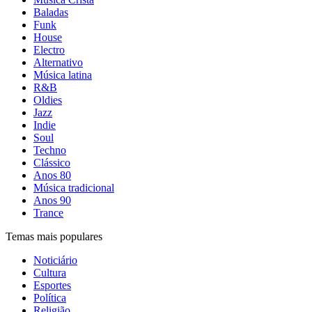
Baladas
Funk
House
Electro
Alternativo
Música latina
R&B
Oldies
Jazz
Indie
Soul
Techno
Clássico
Anos 80
Música tradicional
Anos 90
Trance
Temas mais populares
Noticiário
Cultura
Esportes
Política
Religião