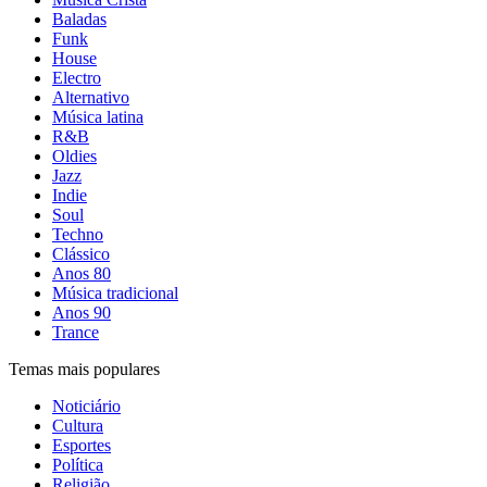
Baladas
Funk
House
Electro
Alternativo
Música latina
R&B
Oldies
Jazz
Indie
Soul
Techno
Clássico
Anos 80
Música tradicional
Anos 90
Trance
Temas mais populares
Noticiário
Cultura
Esportes
Política
Religião