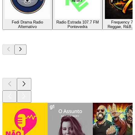
Fedi Drama Radio
Radio Estrada 107.7 FM
Frequency 7 
Alternativo
Pontevedra
Reggae, R&B, 
Podcasts de
topo
Podcasts de
topo
Podcasts de
topo