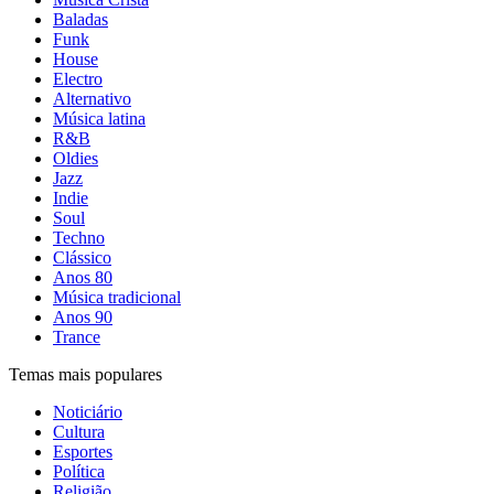
Baladas
Funk
House
Electro
Alternativo
Música latina
R&B
Oldies
Jazz
Indie
Soul
Techno
Clássico
Anos 80
Música tradicional
Anos 90
Trance
Temas mais populares
Noticiário
Cultura
Esportes
Política
Religião