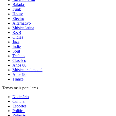
Baladas
Funk
House
Electro
Alternativo
Música latina
R&B
Oldies
Jazz
Indie
Soul
Techno
Clássico
Anos 80
Música tradicional
Anos 90
Trance
Temas mais populares
Noticiário
Cultura
Esportes
Política
Religião