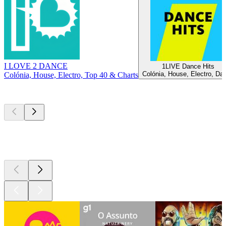
I LOVE 2 DANCE
1LIVE Dance Hits
Colónia, House, Electro, Da
Colónia, House, Electro, Top 40 & Charts
Podcasts de
topo
Podcasts de
topo
Podcasts de
topo