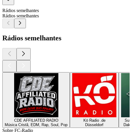
Rádios semelhantes
Rádios semelhantes
Rádios semelhantes
CDE AFFILIATED RADIO
Kö Radio .de
Sun
Música Cristã, EDM, Rap, Soul, Pop
Düsseldorf
Daka
Sobre FC-Radio