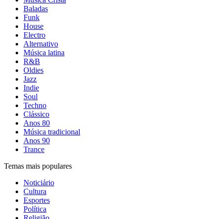
Baladas
Funk
House
Electro
Alternativo
Música latina
R&B
Oldies
Jazz
Indie
Soul
Techno
Clássico
Anos 80
Música tradicional
Anos 90
Trance
Temas mais populares
Noticiário
Cultura
Esportes
Política
Religião