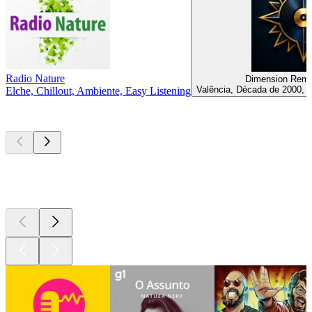
Radio Nature
Dimension Rem
Valência, Década de 2000, 
Elche, Chillout, Ambiente, Easy Listening
Podcasts de
topo
Podcasts de
topo
Podcasts de
topo