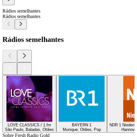
Rádios semelhantes
Rádios semelhantes
Rádios semelhantes
LOVE CLASSICS / 1.fm
BAYERN 1
NDR 1 Nieders
São Paulo, Baladas, Oldies
Munique, Oldies, Pop
Hannover
Sobre Fresh Radio Gold