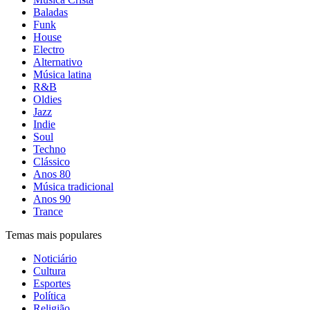
Baladas
Funk
House
Electro
Alternativo
Música latina
R&B
Oldies
Jazz
Indie
Soul
Techno
Clássico
Anos 80
Música tradicional
Anos 90
Trance
Temas mais populares
Noticiário
Cultura
Esportes
Política
Religião