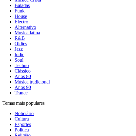
Baladas
Funk
House
Electro
Alternativo
Música latina
R&B
Oldies
Jazz
Indie
Soul
Techno
Clássico
Anos 80
Música tradicional
Anos 90
Trance
Temas mais populares
Noticiário
Cultura
Esportes
Política
Religião