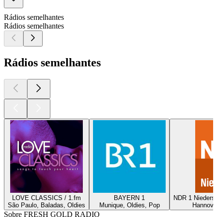
Rádios semelhantes
Rádios semelhantes
Rádios semelhantes
LOVE CLASSICS / 1.fm
BAYERN 1
NDR 1 Nieders
São Paulo, Baladas, Oldies
Munique, Oldies, Pop
Hannover
Sobre FRESH GOLD RADIO