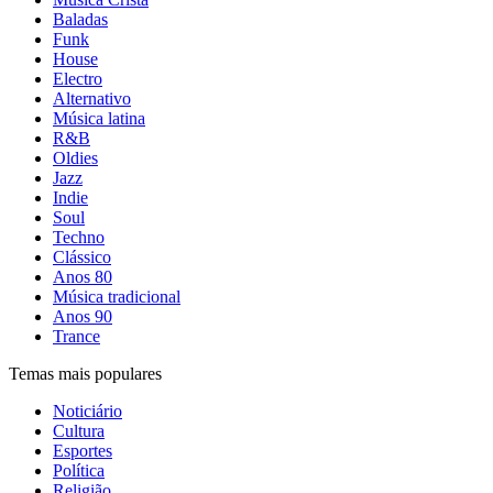
Baladas
Funk
House
Electro
Alternativo
Música latina
R&B
Oldies
Jazz
Indie
Soul
Techno
Clássico
Anos 80
Música tradicional
Anos 90
Trance
Temas mais populares
Noticiário
Cultura
Esportes
Política
Religião