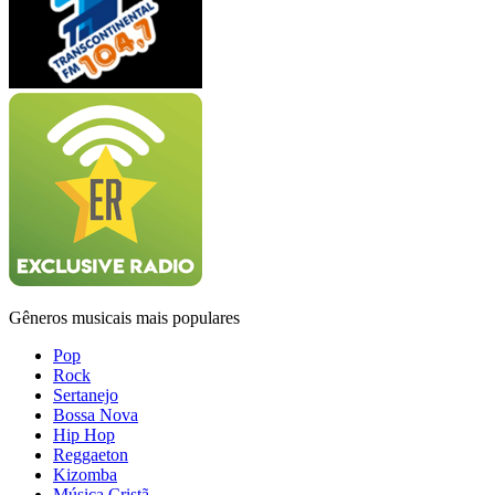
Gêneros musicais mais populares
Pop
Rock
Sertanejo
Bossa Nova
Hip Hop
Reggaeton
Kizomba
Música Cristã