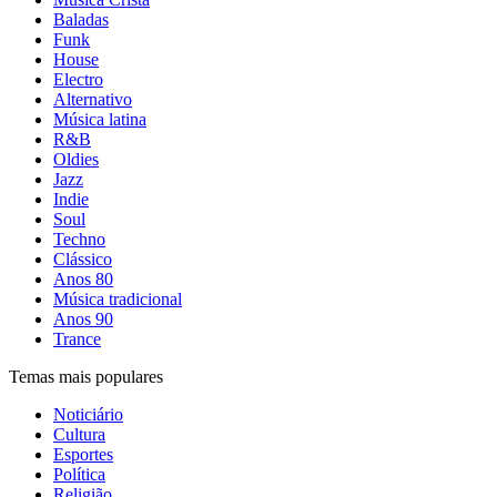
Baladas
Funk
House
Electro
Alternativo
Música latina
R&B
Oldies
Jazz
Indie
Soul
Techno
Clássico
Anos 80
Música tradicional
Anos 90
Trance
Temas mais populares
Noticiário
Cultura
Esportes
Política
Religião