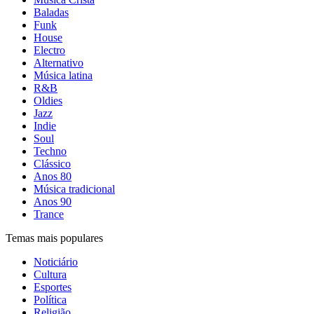
Baladas
Funk
House
Electro
Alternativo
Música latina
R&B
Oldies
Jazz
Indie
Soul
Techno
Clássico
Anos 80
Música tradicional
Anos 90
Trance
Temas mais populares
Noticiário
Cultura
Esportes
Política
Religião