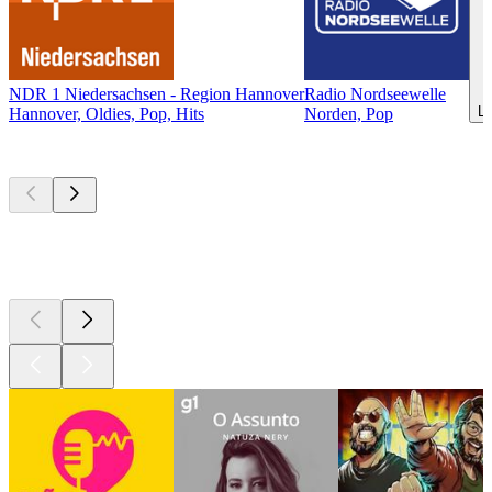
NDR 1 Niedersachsen - Region Hannover
Radio Nordseewelle
Le
Hannover, Oldies, Pop, Hits
Norden, Pop
Podcasts de
topo
Podcasts de
topo
Podcasts de
topo