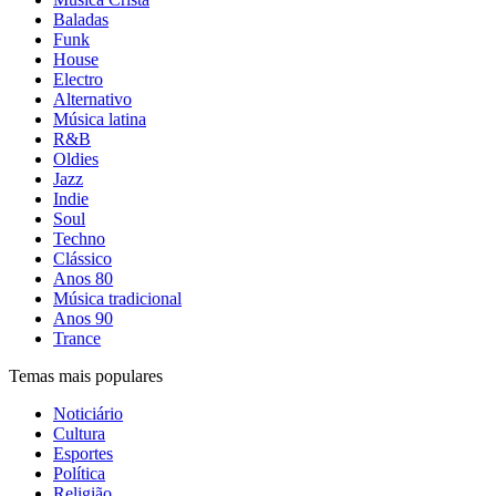
Baladas
Funk
House
Electro
Alternativo
Música latina
R&B
Oldies
Jazz
Indie
Soul
Techno
Clássico
Anos 80
Música tradicional
Anos 90
Trance
Temas mais populares
Noticiário
Cultura
Esportes
Política
Religião