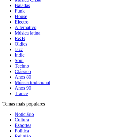
Baladas
Funk
House
Electro
Alternativo
Música latina
R&B
Oldies
Jazz
Indie
Soul
Techno
Clássico
Anos 80
Música tradicional
Anos 90
Trance
Temas mais populares
Noticiário
Cultura
Esportes
Política
Religião