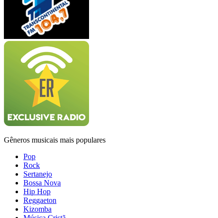
Gêneros musicais mais populares
Pop
Rock
Sertanejo
Bossa Nova
Hip Hop
Reggaeton
Kizomba
Música Cristã