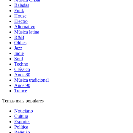
Baladas
Funk
House
Electro
Alternativo
Música latina
R&B
Oldies
Jazz
Indie
Soul
Techno
Clássico
Anos 80
Música tradicional
Anos 90
Trance
Temas mais populares
Noticiário
Cultura
Esportes
Política
Religião