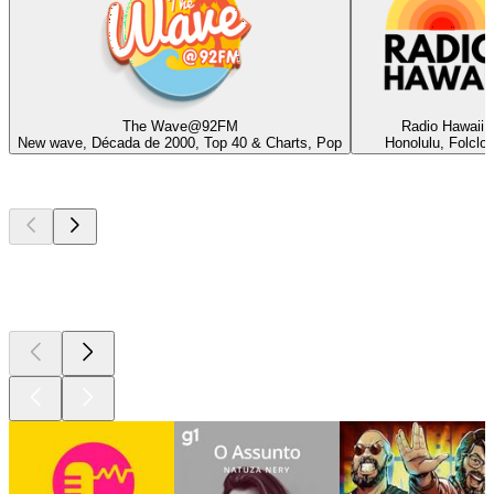
The Wave@92FM
Radio Hawaii
New wave, Década de 2000, Top 40 & Charts, Pop
Honolulu, Folclor
Podcasts de
topo
Podcasts de
topo
Podcasts de
topo