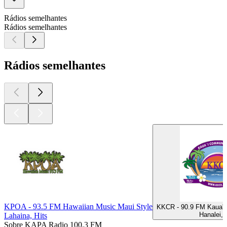
Rádios semelhantes
Rádios semelhantes
Rádios semelhantes
KPOA - 93.5 FM Hawaiian Music Maui Style
KKCR - 90.9 FM Kaua'i
Hanalei, 
Lahaina, Hits
Sobre KAPA Radio 100.3 FM