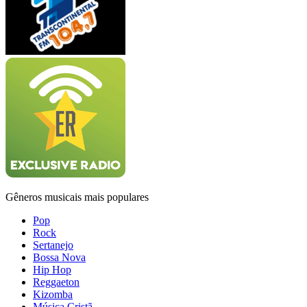
Gêneros musicais mais populares
Pop
Rock
Sertanejo
Bossa Nova
Hip Hop
Reggaeton
Kizomba
Música Cristã