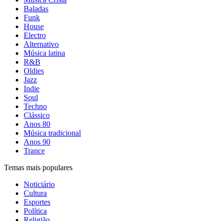
Baladas
Funk
House
Electro
Alternativo
Música latina
R&B
Oldies
Jazz
Indie
Soul
Techno
Clássico
Anos 80
Música tradicional
Anos 90
Trance
Temas mais populares
Noticiário
Cultura
Esportes
Política
Religião