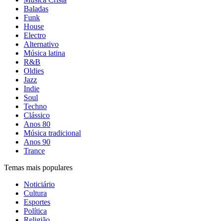
Baladas
Funk
House
Electro
Alternativo
Música latina
R&B
Oldies
Jazz
Indie
Soul
Techno
Clássico
Anos 80
Música tradicional
Anos 90
Trance
Temas mais populares
Noticiário
Cultura
Esportes
Política
Religião