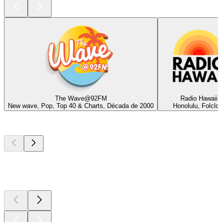
The Wave@92FM
Radio Hawaii
New wave, Pop, Top 40 & Charts, Década de 2000
Honolulu, Folclor
Podcasts de
topo
Podcasts de
topo
Podcasts de
topo