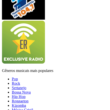
Gêneros musicais mais populares
Pop
Rock
Sertanejo
Bossa Nova
Hip Hop
Reggaeton
Kizomba
Música Cristã