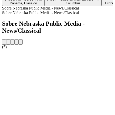
Panamá, Clássico
Columbus
Hutchin
Sobre Nebraska Public Media - News/Classical
Sobre Nebraska Public Media - News/Classical
Sobre Nebraska Public Media -
News/Classical
(5)
Website da estação