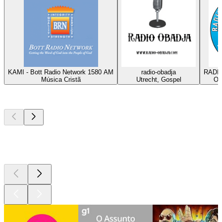
KAMI - Bott Radio Network 1580 AM
radio-obadja
RADIO
Música Cristã
Utrecht, Gospel
Om
Podcasts de
topo
Podcasts de
topo
Podcasts de
topo