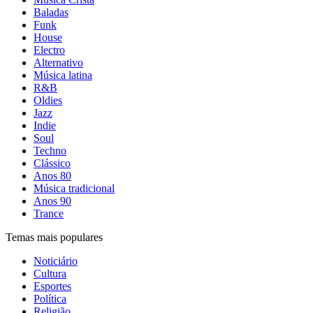
Baladas
Funk
House
Electro
Alternativo
Música latina
R&B
Oldies
Jazz
Indie
Soul
Techno
Clássico
Anos 80
Música tradicional
Anos 90
Trance
Temas mais populares
Noticiário
Cultura
Esportes
Política
Religião