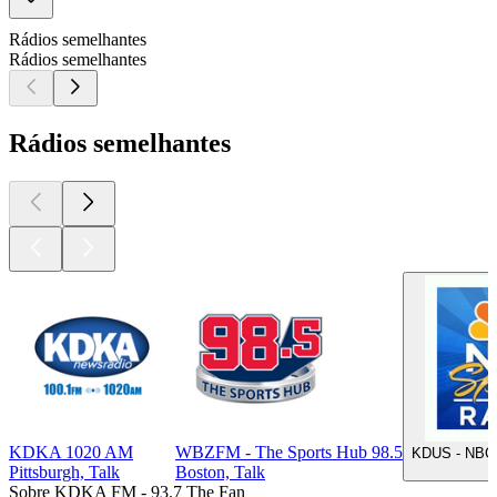
Rádios semelhantes
Rádios semelhantes
Rádios semelhantes
KDKA 1020 AM
WBZFM - The Sports Hub 98.5
KDUS - NBC 
Pittsburgh, Talk
Boston, Talk
Sobre KDKA FM - 93.7 The Fan