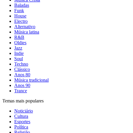
Baladas
Funk
House
Electro
Alternativo
Música latina
R&B
Oldies
Jazz
Indie
Soul
Techno
Clássico
Anos 80
Música tradicional
Anos 90
Trance
Temas mais populares
Noticiário
Cultura
Esportes
Política
Religião