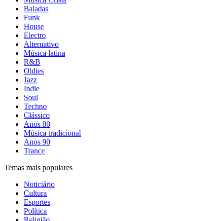
Baladas
Funk
House
Electro
Alternativo
Música latina
R&B
Oldies
Jazz
Indie
Soul
Techno
Clássico
Anos 80
Música tradicional
Anos 90
Trance
Temas mais populares
Noticiário
Cultura
Esportes
Política
Religião