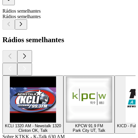
Rádios semelhantes
Rádios semelhantes
Rádios semelhantes
KCLI 1320 AM - Newstalk 1320
KPCW 91.9 FM
KICD - Ful
Clinton OK, Talk
Park City UT, Talk
Sobre KTKK - K-Talk 630 AM