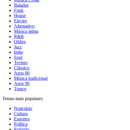
Baladas
Funk
House
Electro
Alternativo
Música latina
R&B
Oldies
Jazz
Indie
Soul
Techno
Clássico
Anos 80
Música tradicional
Anos 90
Trance
Temas mais populares
Noticiário
Cultura
Esportes
Política
Religião