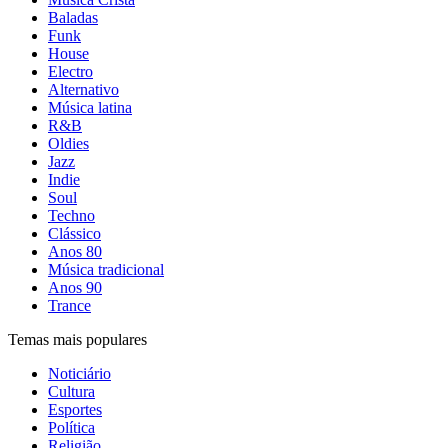
Baladas
Funk
House
Electro
Alternativo
Música latina
R&B
Oldies
Jazz
Indie
Soul
Techno
Clássico
Anos 80
Música tradicional
Anos 90
Trance
Temas mais populares
Noticiário
Cultura
Esportes
Política
Religião