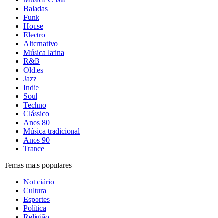
Baladas
Funk
House
Electro
Alternativo
Música latina
R&B
Oldies
Jazz
Indie
Soul
Techno
Clássico
Anos 80
Música tradicional
Anos 90
Trance
Temas mais populares
Noticiário
Cultura
Esportes
Política
Religião