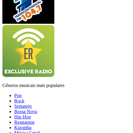
Gêneros musicais mais populares
Pop
Rock
Sertanejo
Bossa Nova
Hip Hop
Reggaeton
Kizomba
Música Cristã