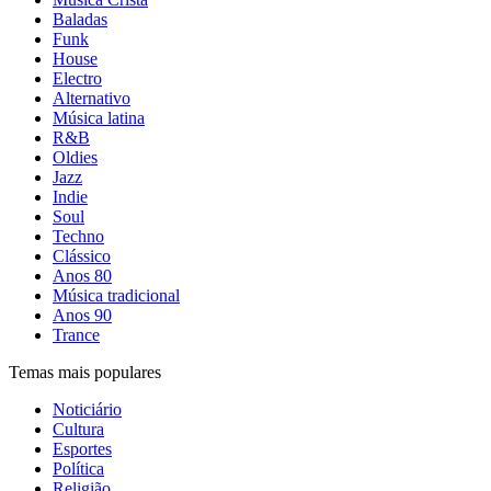
Baladas
Funk
House
Electro
Alternativo
Música latina
R&B
Oldies
Jazz
Indie
Soul
Techno
Clássico
Anos 80
Música tradicional
Anos 90
Trance
Temas mais populares
Noticiário
Cultura
Esportes
Política
Religião