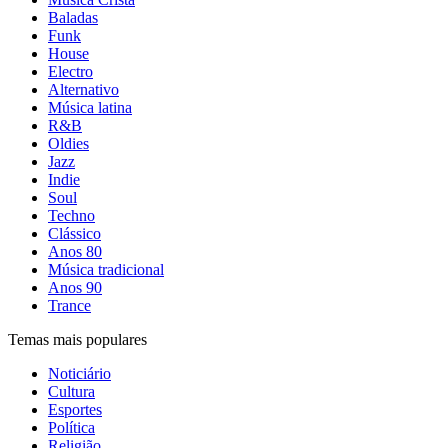
Baladas
Funk
House
Electro
Alternativo
Música latina
R&B
Oldies
Jazz
Indie
Soul
Techno
Clássico
Anos 80
Música tradicional
Anos 90
Trance
Temas mais populares
Noticiário
Cultura
Esportes
Política
Religião