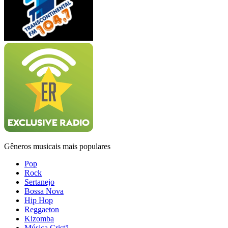
Gêneros musicais mais populares
Pop
Rock
Sertanejo
Bossa Nova
Hip Hop
Reggaeton
Kizomba
Música Cristã