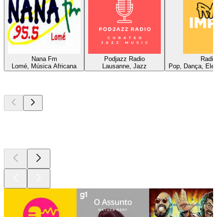
Nana Fm
Podjazz Radio
Radio
Lomé, Música Africana
Lausanne, Jazz
Pop, Dança, Elec
Podcasts de
topo
Podcasts de
topo
Podcasts de
topo