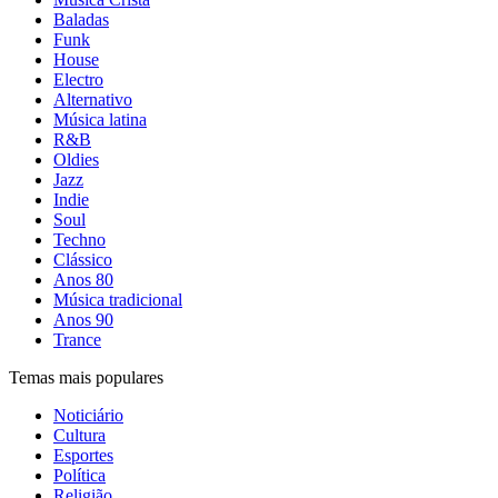
Baladas
Funk
House
Electro
Alternativo
Música latina
R&B
Oldies
Jazz
Indie
Soul
Techno
Clássico
Anos 80
Música tradicional
Anos 90
Trance
Temas mais populares
Noticiário
Cultura
Esportes
Política
Religião