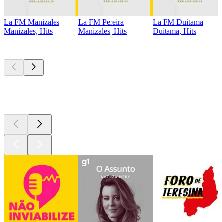
La FM Manizales
La FM Pereira
La FM Duitama
Manizales, Hits
Manizales, Hits
Duitama, Hits
Podcasts de
topo
Podcasts de
topo
Podcasts de
topo