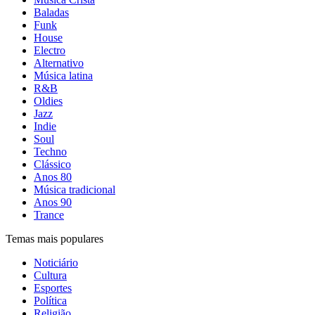
Baladas
Funk
House
Electro
Alternativo
Música latina
R&B
Oldies
Jazz
Indie
Soul
Techno
Clássico
Anos 80
Música tradicional
Anos 90
Trance
Temas mais populares
Noticiário
Cultura
Esportes
Política
Religião