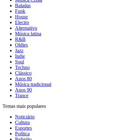
Baladas
Funk
House
Electro
Alternativo
Música latina
R&B
Oldies
Jazz
Indie
Soul
Techno
Clássico
Anos 80
Música tradicional
Anos 90
Trance
Temas mais populares
Noticiário
Cultura
Esportes
Política
Religião