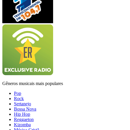
Gêneros musicais mais populares
Pop
Rock
Sertanejo
Bossa Nova
Hip Hop
Reggaeton
Kizomba
Música Cristã