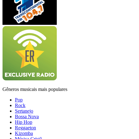
Gêneros musicais mais populares
Pop
Rock
Sertanejo
Bossa Nova
Hip Hop
Reggaeton
Kizomba
Música Cristã