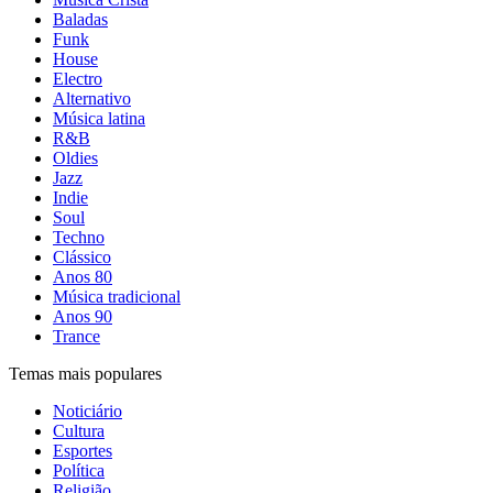
Baladas
Funk
House
Electro
Alternativo
Música latina
R&B
Oldies
Jazz
Indie
Soul
Techno
Clássico
Anos 80
Música tradicional
Anos 90
Trance
Temas mais populares
Noticiário
Cultura
Esportes
Política
Religião