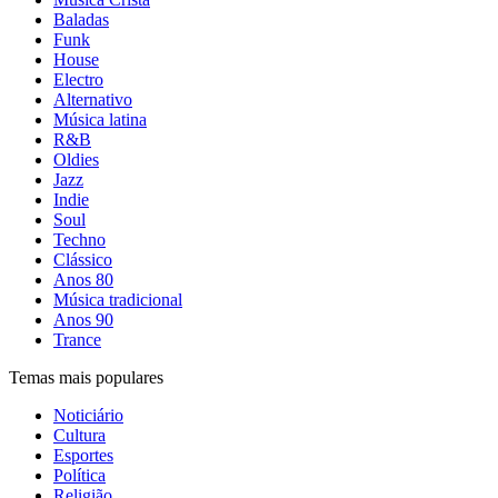
Baladas
Funk
House
Electro
Alternativo
Música latina
R&B
Oldies
Jazz
Indie
Soul
Techno
Clássico
Anos 80
Música tradicional
Anos 90
Trance
Temas mais populares
Noticiário
Cultura
Esportes
Política
Religião