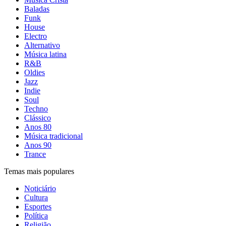
Baladas
Funk
House
Electro
Alternativo
Música latina
R&B
Oldies
Jazz
Indie
Soul
Techno
Clássico
Anos 80
Música tradicional
Anos 90
Trance
Temas mais populares
Noticiário
Cultura
Esportes
Política
Religião