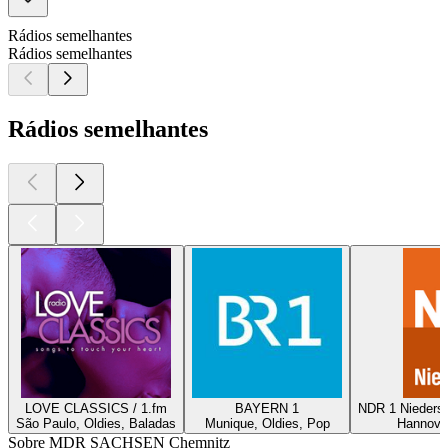
Rádios semelhantes
Rádios semelhantes
Rádios semelhantes
LOVE CLASSICS / 1.fm
BAYERN 1
NDR 1 Nieders
São Paulo, Oldies, Baladas
Munique, Oldies, Pop
Hannover
Sobre MDR SACHSEN Chemnitz