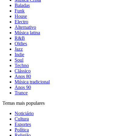
Baladas
Funk
House
Electro
Alternativo
Música latina
R&B
Oldies
Jazz
Indie
Soul
Techno
Clássico
Anos 80
Música tradicional
Anos 90
Trance
Temas mais populares
Noticiário
Cultura
Esportes
Política
Religião