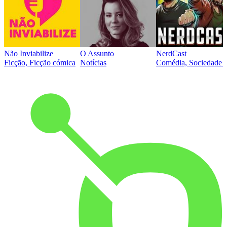
Não Inviabilize
O Assunto
NerdCast
Ficção, Ficção cómica
Notícias
Comédia, Sociedade e