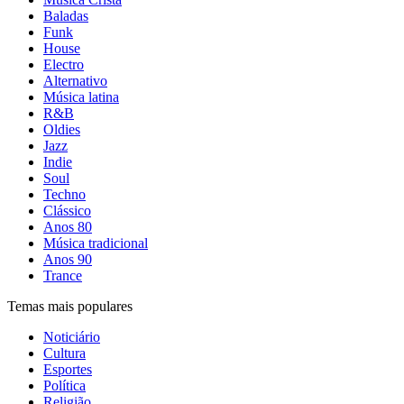
Baladas
Funk
House
Electro
Alternativo
Música latina
R&B
Oldies
Jazz
Indie
Soul
Techno
Clássico
Anos 80
Música tradicional
Anos 90
Trance
Temas mais populares
Noticiário
Cultura
Esportes
Política
Religião