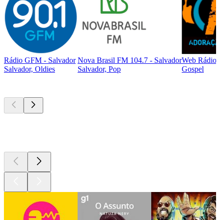
Rádio GFM - Salvador
Nova Brasil FM 104.7 - Salvador
Web Rádio 
Salvador, Oldies
Salvador, Pop
Gospel
Podcasts de
topo
Podcasts de
topo
Podcasts de
topo