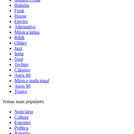
Baladas
Funk
House
Electro
Alternativo
Música latina
R&B
Oldies
Jazz
Indie
Soul
Techno
Clássico
Anos 80
Música tradicional
Anos 90
Trance
Temas mais populares
Noticiário
Cultura
Esportes
Política
Religião