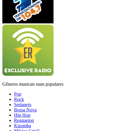
Gêneros musicais mais populares
Pop
Rock
Sertanejo
Bossa Nova
Hip Hop
Reggaeton
Kizomba
Música Cristã