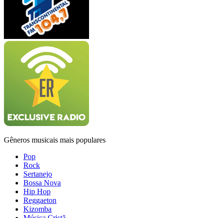
Gêneros musicais mais populares
Pop
Rock
Sertanejo
Bossa Nova
Hip Hop
Reggaeton
Kizomba
Música Cristã