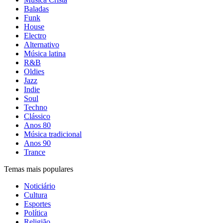
Baladas
Funk
House
Electro
Alternativo
Música latina
R&B
Oldies
Jazz
Indie
Soul
Techno
Clássico
Anos 80
Música tradicional
Anos 90
Trance
Temas mais populares
Noticiário
Cultura
Esportes
Política
Religião