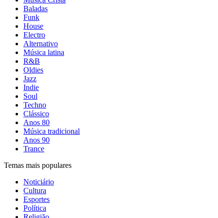
Baladas
Funk
House
Electro
Alternativo
Música latina
R&B
Oldies
Jazz
Indie
Soul
Techno
Clássico
Anos 80
Música tradicional
Anos 90
Trance
Temas mais populares
Noticiário
Cultura
Esportes
Política
Religião