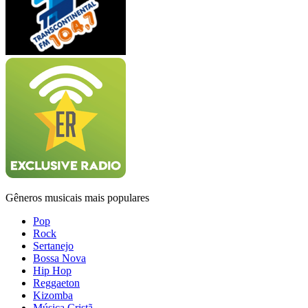
Gêneros musicais mais populares
Pop
Rock
Sertanejo
Bossa Nova
Hip Hop
Reggaeton
Kizomba
Música Cristã