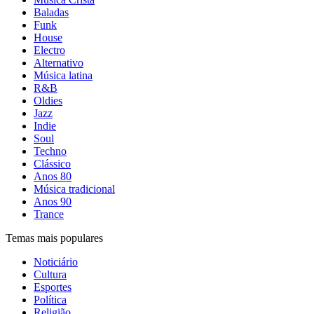
Baladas
Funk
House
Electro
Alternativo
Música latina
R&B
Oldies
Jazz
Indie
Soul
Techno
Clássico
Anos 80
Música tradicional
Anos 90
Trance
Temas mais populares
Noticiário
Cultura
Esportes
Política
Religião