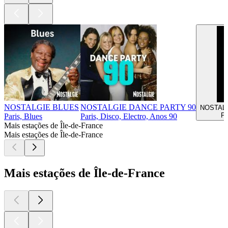
NOSTALGIE BLUES
NOSTALGIE DANCE PARTY 90
NOSTAL
Pa
Paris, Blues
Paris, Disco, Electro, Anos 90
Mais estações de Île-de-France
Mais estações de Île-de-France
Mais estações de Île-de-France