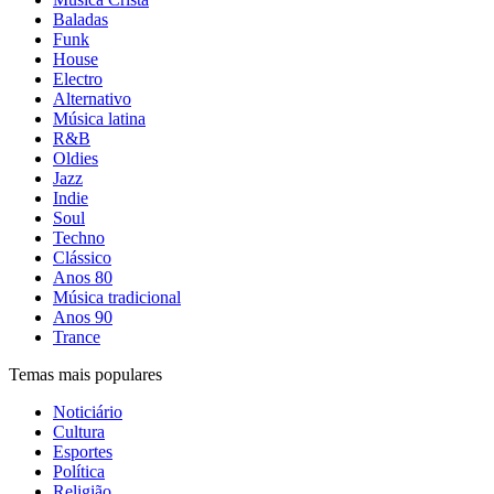
Baladas
Funk
House
Electro
Alternativo
Música latina
R&B
Oldies
Jazz
Indie
Soul
Techno
Clássico
Anos 80
Música tradicional
Anos 90
Trance
Temas mais populares
Noticiário
Cultura
Esportes
Política
Religião