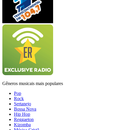
Gêneros musicais mais populares
Pop
Rock
Sertanejo
Bossa Nova
Hip Hop
Reggaeton
Kizomba
Música Cristã